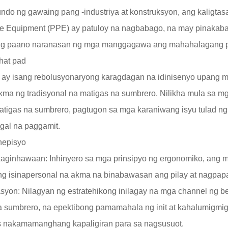
undo ng gawaing pang -industriya at konstruksyon, ang kaligt
ve Equipment (PPE) ay patuloy na nagbabago, na may pinakaba
g paano naranasan ng mga manggagawa ang mahahalagang pr
hat pad
 ay isang rebolusyonaryong karagdagan na idinisenyo upang 
ma ng tradisyonal na matigas na sumbrero. Nilikha mula sa mga
matigas na sumbrero, pagtugon sa mga karaniwang isyu tulad n
gal na paggamit.
nepisyo
kaginhawaan: Inhinyero sa mga prinsipyo ng ergonomiko, ang m
ng isinapersonal na akma na binabawasan ang pilay at nagpa
asyon: Nilagyan ng estratehikong inilagay na mga channel ng b
a sumbrero, na epektibong pamamahala ng init at kahalumigmig
 nakamamanghang kapaligiran para sa nagsusuot.