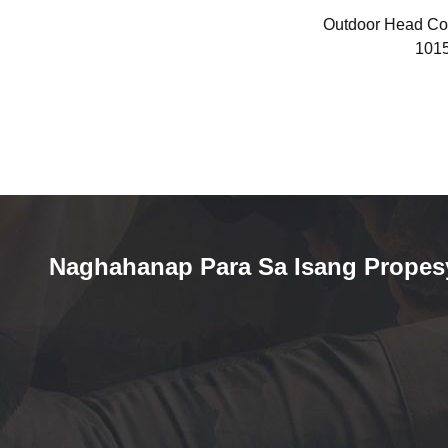
 sa
Polyester Cool Mesh Cooling
Outdoor Head Co
Headbands （FQ-1010）
101
Naghahanap Para Sa Isang Propes