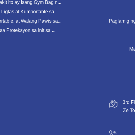
it Ito ay Isang Gym Bag n...
Ligtas at Kumportable sa...
table, at Walang Pawis sa...
Paglamig ng
a Proteksyon sa Init sa ...
Ma
3rd F
Ze To