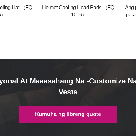
oling Hat （FQ-
Helmet Cooling Head Pads （FQ-
Ang 
5）
1016）
para
yonal At Maaasahang Na -customize N
Vests
Kumuha ng libreng quote