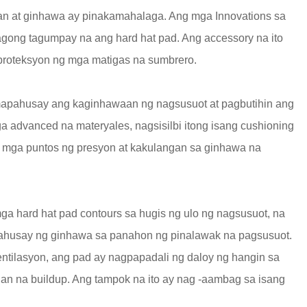
asan at ginhawa ay pinakamahalaga. Ang mga Innovations sa
gong tagumpay na ang hard hat pad. Ang accessory na ito
oteksyon ng mga matigas na sumbrero.
mapahusay ang kaginhawaan ng nagsusuot at pagbutihin ang
 advanced na materyales, nagsisilbi itong isang cushioning
g mga puntos ng presyon at kakulangan sa ginhawa na
ga hard hat pad contours sa hugis ng ulo ng nagsusuot, na
pahusay ng ginhawa sa panahon ng pinalawak na pagsusuot.
entilasyon, ang pad ay nagpapadali ng daloy ng hangin sa
an na buildup. Ang tampok na ito ay nag -aambag sa isang