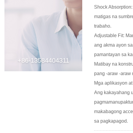
Shock Absorption:
matigas na sumbre
trabaho.
Adjustable Fit: 
ang akma ayon sa 
pamantayan sa kal
+86-13584404311
Matibay na konstr
pang -araw -araw 
Mga aplikasyon at 
Ang kakayahang um
pagmamanupaktura
makabagong access
sa pagkapagod.