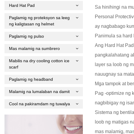
Hard Hat Pad
Sa hinihingi na m
Personal Protecti
Paglamig ng proteksyon sa leeg
ng kaligtasan ng helmet
ay nagbabago kun
Panimula sa hard 
Paglamig ng pulso
Ang Hard Hat Pad
Mas malamig na sumbrero
pangkalahatang ak
Mabilis na dry cooling cotton ice
layer sa loob ng 
scarf
nauugnay sa mata
Paglamig ng headband
Mga tampok at be
Malamig na lumalaban na damit
Pag -optimize ng 
nagbibigay ng isa
Cool na pakiramdam ng tuwalya
Sistema ng bentil
loob ng matigas n
mas malamig, mas