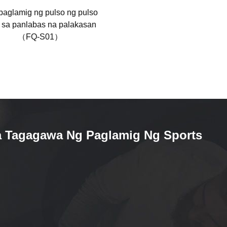
paglamig ng pulso ng pulso
Magaan na Kumportable na
 sa panlabas na palakasan
Palakasan sa Palakasan ng
（FQ-S01）
Palakasan （FQ-S02）
a Tagagawa Ng Paglamig Ng Sports