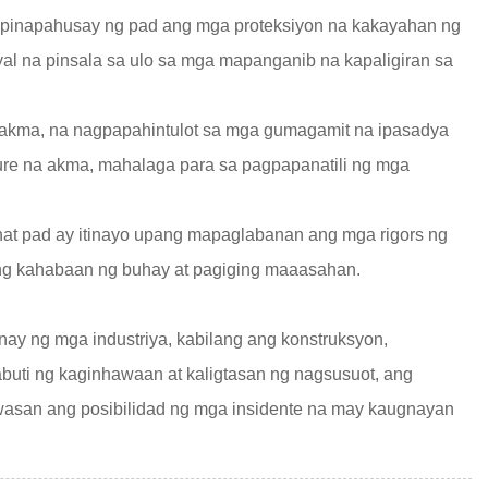
o, pinapahusay ng pad ang mga proteksiyon na kakayahan ng
l na pinsala sa ulo sa mga mapanganib na kapaligiran sa
iakma, na nagpapahintulot sa mga gumagamit na ipasadya
cure na akma, mahalaga para sa pagpapanatili ng mga
hat pad ay itinayo upang mapaglabanan ang mga rigors ng
k ng kahabaan ng buhay at pagiging maaasahan.
y ng mga industriya, kabilang ang konstruksyon,
ti ng kaginhawaan at kaligtasan ng nagsusuot, ang
wasan ang posibilidad ng mga insidente na may kaugnayan