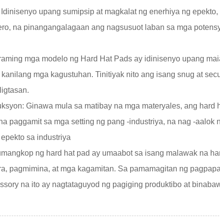
 Idinisenyo upang sumipsip at magkalat ng enerhiya ng epekt
ro, na pinangangalagaan ang nagsusuot laban sa mga potensya
Maraming mga modelo ng
Hard Hat Pads
ay idinisenyo upang ma
kanilang mga kagustuhan. Tinitiyak nito ang isang snug at se
igtasan.
uksyon: Ginawa mula sa matibay na mga materyales, ang hard 
na paggamit sa mga setting ng pang -industriya, na nag -aalo
epekto sa industriya
angkop ng hard hat pad ay umaabot sa isang malawak na hana
, pagmimina, at mga kagamitan. Sa pamamagitan ng pagpapabu
ory na ito ay nagtataguyod ng pagiging produktibo at binaba