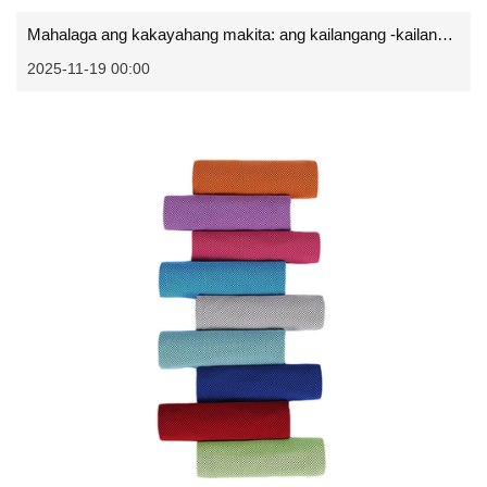
Mahalaga ang kakayahang makita: ang kailangang -kailangan na papel ng mapanimdim na vest
2025-11-19 00:00