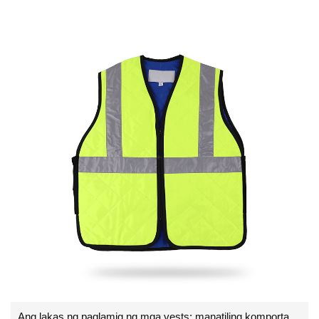
Ang lakas ng paglamig ng mga vests: manatiling komportable at ligtas sa init