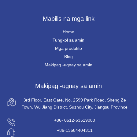
Mabilis na mga link
Home
Tungkol sa amin
Mga produkto
Blog
Makipag -ugnay sa amin
Makipag -ugnay sa amin
3rd Floor, East Gate, No. 2599 Park Road, Sheng Ze
Town, Wu Jiang District, Suzhou City, Jiangsu Province
+86- 0512-63519080
+86-13584404311