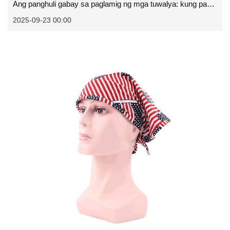
Ang panghuli gabay sa paglamig ng mga tuwalya: kung paano sila gumagana at kung bakit kailangan mo ng isa
2025-09-23 00:00