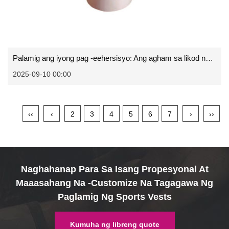
Palamig ang iyong pag -eehersisyo: Ang agham sa likod ng paglamig ng pulso ng pulso
2025-09-10 00:00
‹‹
‹
2
3
4
5
6
7
›
››
Naghahanap Para Sa Isang Propesyonal At
Maaasahang Na -customize Na Tagagawa Ng
Paglamig Ng Sports Vests
Kumuha ng libreng quote