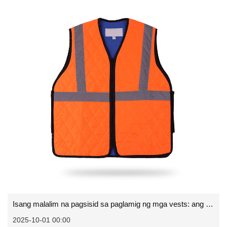
Isang malalim na pagsisid sa paglamig ng mga vests: ang bagong-edad na teknolohiya para sa pagtalo sa init
2025-10-01 00:00